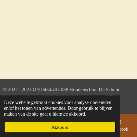
© 2022 - 2023 ON
0434.493.088
Hondenschool De Schuur
Lokeren aangesloten bij de K.K.U.S.H met nummer 0950
Deze website gebruikt cookies voor analyse-doeleinden
Powered by
JouwWeb
en/of het tonen van advertenties. Door gebruik te blijven
maken van de site gaat u hiermee akkoord.
Akkoord
E-mailadres
Telefoonnummer
Kaart
Facebook