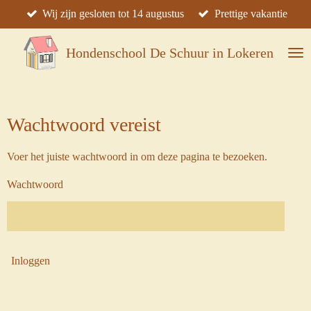
Wij zijn gesloten tot 14 augustus
Prettige vakantie
Ga
direct
naar
Hondenschool De Schuur in Lokeren
de
hoofdinhoud
Wachtwoord vereist
Voer het juiste wachtwoord in om deze pagina te bezoeken.
Wachtwoord
Inloggen