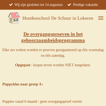
Wij zijn gesloten tot 14 augustus
Prettige vakantie
Ga
direct
naar
Hondenschool De Schuur in Lokeren
de
hoofdinhoud
De overgangsproeven
in het
gehoorzaamheidsprogramma
Elke zes weken worden er proeven georganiseerd op één woensdag
en één zaterdag.
Opgepast
: loopse teven worden NIET toegelaten.
Puppyklas
naar groep A:
Puppies vanaf 6 maand : geen overgangsproef vereist