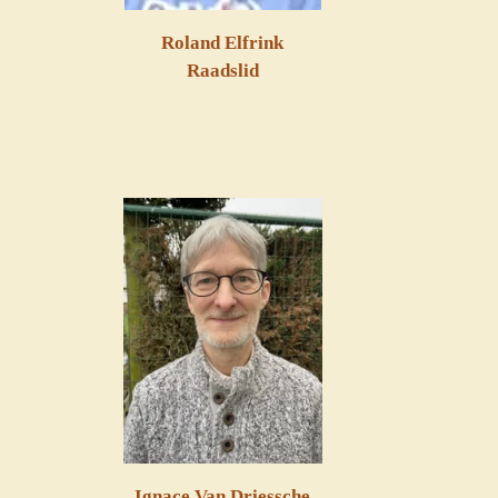
Roland Elfrink
Raadslid
Ignace Van Driessche