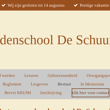
Wij zijn gesloten tot 14 augustus
Prettige vakantie
denschool De Schuur
d worden
Lesuren
Gehoorzaamheid
Overgangspr
Reglement
Lesgevers
Bestuur
In Memoriam
Brevet KKUSH
Inschrijving
klik hier voor contact