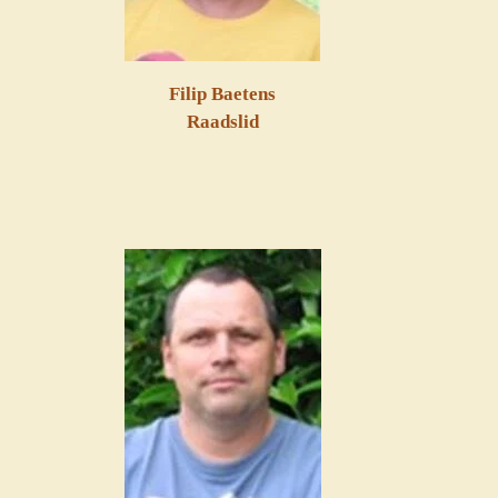
Filip Baetens
Raadslid