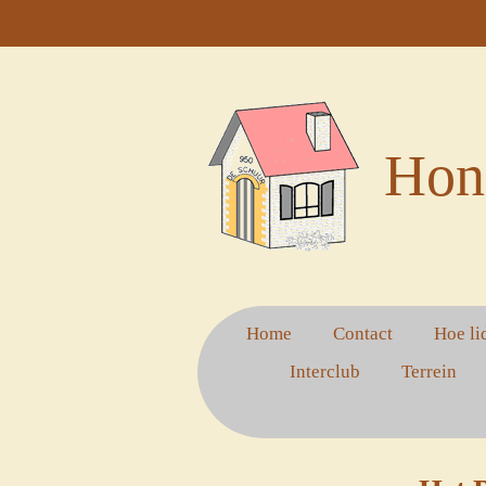
Ga
direct
naar
de
hoofdinhoud
Hon
Home
Contact
Hoe li
Interclub
Terrein